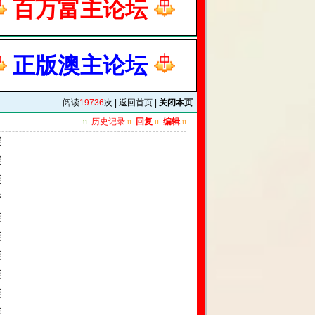
百万富主论坛
正版澳主论坛
阅读
19736
次 |
返回首页
|
关闭本页
u
历史记录
u
回复
u
编辑
u
准
准
准
错
准
准
准
准
准
准