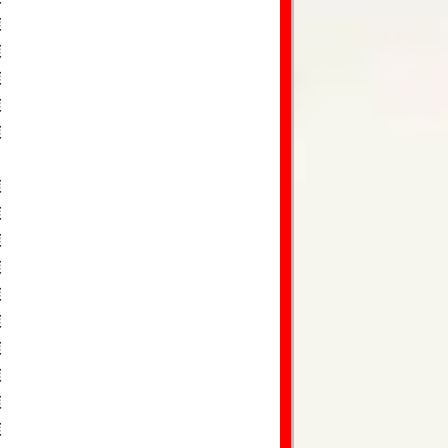
准
准
准
准
准
准
准
准
准
准
准
准
准
准
准