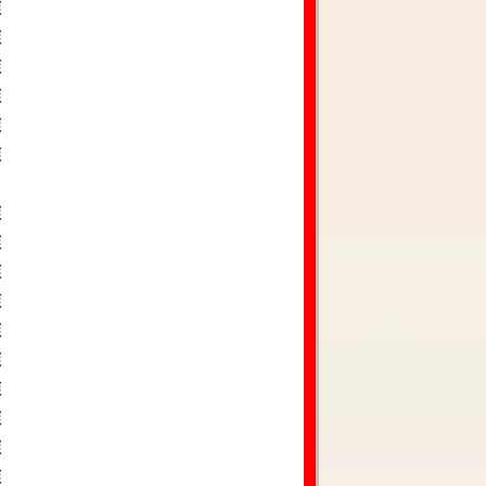
准
准
准
准
准
准
准
准
准
准
准
准
准
准
准
准