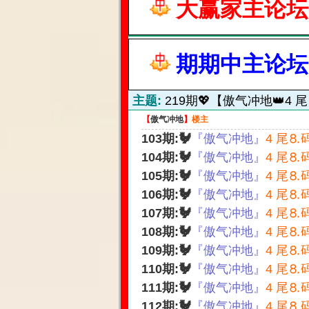
大赢家主论坛
期期中主论坛
主题:
219期💖【傲气冲地👑4
【
傲气冲地
】
楼主
103期:🐓
『傲气冲地』
4 尾⒏
104期:🐓
『傲气冲地』
4 尾⒏
105期:🐓
『傲气冲地』
4 尾⒏
106期:🐓
『傲气冲地』
4 尾⒏
107期:🐓
『傲气冲地』
4 尾⒏
108期:🐓
『傲气冲地』
4 尾⒏
109期:🐓
『傲气冲地』
4 尾⒏
110期:🐓
『傲气冲地』
4 尾⒏
111期:🐓
『傲气冲地』
4 尾⒏
112期:🐓
『傲气冲地』
4 尾⒏