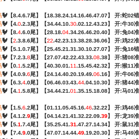
码
🐓【8.4.6.7尾】【18.38.24.14.16.46.47.07】 开:蛇02
码
🐓【4.
0
.2.3尾】【34.44.10.
30
.02.12.43.23】 开:牛30
码
🐓【8.
4
.6.0尾】【28.18.
04
.34.26.46.20.40】 开:兔04
码
🐓【
2
.3.8.6尾】【
22
.42.23.13.38.28.36.06】 开:鸡22
码
🐓【5.1.0.7尾】【25.45.21.31.30.10.27.07】 开:兔16
码
🐓【7.2.3.
8
尾】【27.07.42.22.43.33.
08
.38】 开:猪08
码
🐓【0.
1
.5.2尾】【40.30.01.
11
.15.45.42.32】 开:猴11
码
🐓【4.0.9.
6
尾】【24.14.40.20.19.49.
06
.16】 开:牛06
码
🐓【6.3.
4
.0尾】【06.46.03.43.
44
.04.10.30】 开:猪44
码
🐓【4.
1
.5.8尾】【34.44.21.
01
.35.15.18.08】 开:马01
码
🐓【1.5.
6
.2尾】【01.11.05.45.16.
46
.32.22】 开:鸡46
码
🐓【4.1.2.
9
尾】【04.14.21.41.32.22.09.
39
】 开:龙39
码
🐓【5.
1
.7.4尾】【35.25.41.
31
.47.27.14.34】 开:鼠31
码
🐓【7.4.
9
.0尾】【47.07.14.44.
49
.19.20.30】 开:马49