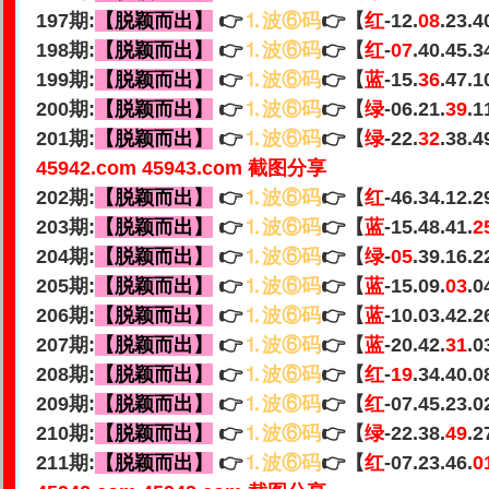
197期:
【脱颖而出】
👉
⒈波⑥码
👉【
红
-12.
08
.23.
198期:
【脱颖而出】
👉
⒈波⑥码
👉【
红
-
07
.40.45.
199期:
【脱颖而出】
👉
⒈波⑥码
👉【
蓝
-15.
36
.47.
200期:
【脱颖而出】
👉
⒈波⑥码
👉【
绿
-06.21.
39
.
201期:
【脱颖而出】
👉
⒈波⑥码
👉【
绿
-22.
32
.38.
45942.com 45943.com 截图分享
202期:
【脱颖而出】
👉
⒈波⑥码
👉【
红
-46.34.12.2
203期:
【脱颖而出】
👉
⒈波⑥码
👉【
蓝
-15.48.41.
2
204期:
【脱颖而出】
👉
⒈波⑥码
👉【
绿
-
05
.39.16.
205期:
【脱颖而出】
👉
⒈波⑥码
👉【
蓝
-15.09.
03
.
206期:
【脱颖而出】
👉
⒈波⑥码
👉【
蓝
-10.03.42.2
207期:
【脱颖而出】
👉
⒈波⑥码
👉【
蓝
-20.42.
31
.
208期:
【脱颖而出】
👉
⒈波⑥码
👉【
红
-
19
.34.40.
209期:
【脱颖而出】
👉
⒈波⑥码
👉【
红
-07.45.23.0
210期:
【脱颖而出】
👉
⒈波⑥码
👉【
绿
-22.38.
49
.
211期:
【脱颖而出】
👉
⒈波⑥码
👉【
红
-07.23.46.
0