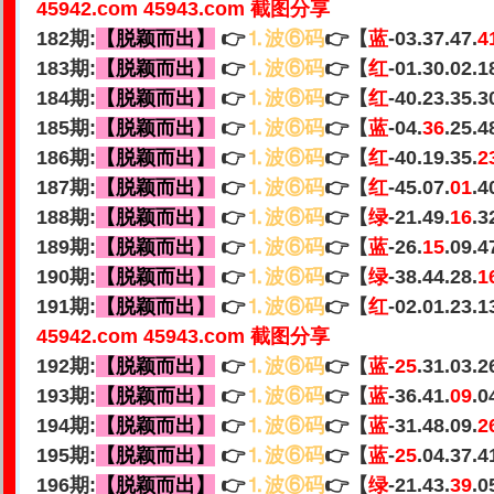
45942.com 45943.com 截图分享
182期:
【脱颖而出】
👉
⒈波⑥码
👉【
蓝
-03.37.47.
4
183期:
【脱颖而出】
👉
⒈波⑥码
👉【
红
-01.30.02.1
184期:
【脱颖而出】
👉
⒈波⑥码
👉【
红
-40.23.35.3
185期:
【脱颖而出】
👉
⒈波⑥码
👉【
蓝
-04.
36
.25.
186期:
【脱颖而出】
👉
⒈波⑥码
👉【
红
-40.19.35.
2
187期:
【脱颖而出】
👉
⒈波⑥码
👉【
红
-45.07.
01
.
188期:
【脱颖而出】
👉
⒈波⑥码
👉【
绿
-21.49.
16
.
189期:
【脱颖而出】
👉
⒈波⑥码
👉【
蓝
-26.
15
.09.
190期:
【脱颖而出】
👉
⒈波⑥码
👉【
绿
-38.44.28.
1
191期:
【脱颖而出】
👉
⒈波⑥码
👉【
红
-02.01.23.1
45942.com 45943.com 截图分享
192期:
【脱颖而出】
👉
⒈波⑥码
👉【
蓝
-
25
.31.03.
193期:
【脱颖而出】
👉
⒈波⑥码
👉【
蓝
-36.41.
09
.
194期:
【脱颖而出】
👉
⒈波⑥码
👉【
蓝
-31.48.09.
2
195期:
【脱颖而出】
👉
⒈波⑥码
👉【
蓝
-
25
.04.37.
196期:
【脱颖而出】
👉
⒈波⑥码
👉【
绿
-21.43.
39
.