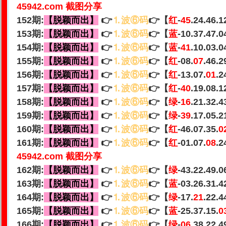
45942.com 截图分享
152期:
【脱颖而出】
👉
⒈波⑥码
👉【
红
-
45
.24.46.
153期:
【脱颖而出】
👉
⒈波⑥码
👉【
蓝
-10.37.47.0
154期:
【脱颖而出】
👉
⒈波⑥码
👉【
蓝
-
41
.10.03.
155期:
【脱颖而出】
👉
⒈波⑥码
👉【
红
-08.
07
.46.
156期:
【脱颖而出】
👉
⒈波⑥码
👉【
红
-13.07.
01
.
157期:
【脱颖而出】
👉
⒈波⑥码
👉【
红
-
40
.19.08.
158期:
【脱颖而出】
👉
⒈波⑥码
👉【
绿
-
16
.21.32.
159期:
【脱颖而出】
👉
⒈波⑥码
👉【
绿
-
39
.17.05.
160期:
【脱颖而出】
👉
⒈波⑥码
👉【
红
-46.07.35.
0
161期:
【脱颖而出】
👉
⒈波⑥码
👉【
红
-01.07.
08
.
45942.com 截图分享
162期:
【脱颖而出】
👉
⒈波⑥码
👉【
绿
-43.22.49.0
163期:
【脱颖而出】
👉
⒈波⑥码
👉【
蓝
-03.26.31.4
164期:
【脱颖而出】
👉
⒈波⑥码
👉【
绿
-17.
21
.22.
165期:
【脱颖而出】
👉
⒈波⑥码
👉【
蓝
-25.37.15.
0
166期:
【脱颖而出】
👉
⒈波⑥码
👉【
绿
-
06
.38.22.