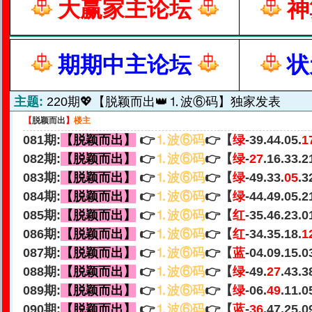
大赢家主论坛
神
期期中主论坛
状
主题:
220期💖【脱颖而出👑⒈波⑥码】独家发表
【
脱颖而出
】
楼主
081期:
【脱颖而出】
👉
⒈波⑥码
👉【
绿
-39.44.05.
1
082期:
【脱颖而出】
👉
⒈波⑥码
👉【
绿
-
27
.16.33.
083期:
【脱颖而出】
👉
⒈波⑥码
👉【
绿
-49.33.
05
.
084期:
【脱颖而出】
👉
⒈波⑥码
👉【
绿
-44.49.05.2
085期:
【脱颖而出】
👉
⒈波⑥码
👉【
红
-35.46.23.0
086期:
【脱颖而出】
👉
⒈波⑥码
👉【
红
-34.35.18.
1
087期:
【脱颖而出】
👉
⒈波⑥码
👉【
蓝
-04.09.15.0
088期:
【脱颖而出】
👉
⒈波⑥码
👉【
绿
-49.
27
.43.
089期:
【脱颖而出】
👉
⒈波⑥码
👉【
绿
-06.
49
.11.
090期:
【脱颖而出】
👉
⒈波⑥码
👉【
蓝
-
36
.47.25.