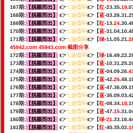
167期:
【脱颖而出】
👉
⒈波⑥码
👉【
红
-23.35.
19
.
168期:
【脱颖而出】
👉
⒈波⑥码
👉【
蓝
-03.26.31.2
169期:
【脱颖而出】
👉
⒈波⑥码
👉【
红
-13.
24
.30.
170期:
【脱颖而出】
👉
⒈波⑥码
👉【
蓝
-31.04.10.4
171期:
【脱颖而出】
👉
⒈波⑥码
👉【
绿
-11.05.21.
2
45942.com 45943.com 截图分享
172期:
【脱颖而出】
👉
⒈波⑥码
👉【
绿
-16.49.22.2
173期:
【脱颖而出】
👉
⒈波⑥码
👉【
蓝
-10.31.25.2
174期:
【脱颖而出】
👉
⒈波⑥码
👉【
蓝
-04.09.26.
4
175期:
【脱颖而出】
👉
⒈波⑥码
👉【
蓝
-42.
26
.48.
176期:
【脱颖而出】
👉
⒈波⑥码
👉【
蓝
-47.36.09.1
177期:
【脱颖而出】
👉
⒈波⑥码
👉【
蓝
-36.09.03.4
178期:
【脱颖而出】
👉
⒈波⑥码
👉【
红
-08.34.
18
.
179期:
【脱颖而出】
👉
⒈波⑥码
👉【
蓝
-47.
15
.31.
180期:
【脱颖而出】
👉
⒈波⑥码
👉【
绿
-
21
.33.16.
181期:
【脱颖而出】
👉
⒈波⑥码
👉【
红
-40.35.02.
1