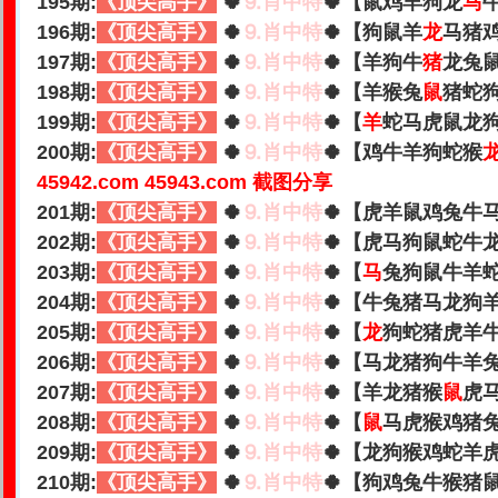
195期:
《顶尖高手》
🍀
⒐肖中特
🍀【鼠鸡羊狗龙
马
196期:
《顶尖高手》
🍀
⒐肖中特
🍀【狗鼠羊
龙
马猪鸡
197期:
《顶尖高手》
🍀
⒐肖中特
🍀【羊狗牛
猪
龙兔鼠
198期:
《顶尖高手》
🍀
⒐肖中特
🍀【羊猴兔
鼠
猪蛇狗
199期:
《顶尖高手》
🍀
⒐肖中特
🍀【
羊
蛇马虎鼠龙狗
200期:
《顶尖高手》
🍀
⒐肖中特
🍀【鸡牛羊狗蛇猴
45942.com 45943.com 截图分享
201期:
《顶尖高手》
🍀
⒐肖中特
🍀【虎羊鼠鸡兔牛马
202期:
《顶尖高手》
🍀
⒐肖中特
🍀【虎马狗鼠蛇牛
203期:
《顶尖高手》
🍀
⒐肖中特
🍀【
马
兔狗鼠牛羊蛇
204期:
《顶尖高手》
🍀
⒐肖中特
🍀【牛兔猪马龙狗羊
205期:
《顶尖高手》
🍀
⒐肖中特
🍀【
龙
狗蛇猪虎羊牛
206期:
《顶尖高手》
🍀
⒐肖中特
🍀【马龙猪狗牛羊
207期:
《顶尖高手》
🍀
⒐肖中特
🍀【羊龙猪猴
鼠
虎马
208期:
《顶尖高手》
🍀
⒐肖中特
🍀【
鼠
马虎猴鸡猪兔
209期:
《顶尖高手》
🍀
⒐肖中特
🍀【龙狗猴鸡蛇羊
210期:
《顶尖高手》
🍀
⒐肖中特
🍀【狗鸡兔牛猴猪鼠