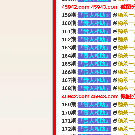
45942.com 45943.com 截
159期:
『贵人相助』
🍧
稳杀一
160期:
『贵人相助』
🍧
稳杀一
161期:
『贵人相助』
🍧
稳杀一
162期:
『贵人相助』
🍧
稳杀一
163期:
『贵人相助』
🍧
稳杀一
164期:
『贵人相助』
🍧
稳杀一
165期:
『贵人相助』
🍧
稳杀一
166期:
『贵人相助』
🍧
稳杀一
167期:
『贵人相助』
🍧
稳杀一
168期:
『贵人相助』
🍧
稳杀一
45942.com 45943.com 截
169期:
『贵人相助』
🍧
稳杀一
170期:
『贵人相助』
🍧
稳杀一
171期:
『贵人相助』
🍧
稳杀一
172期:
『贵人相助』
🍧
稳杀一