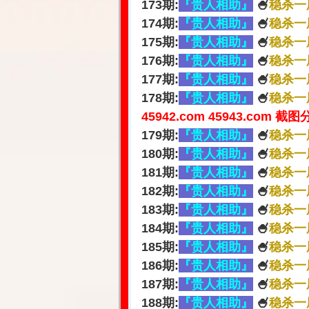
173期:
『贵人相助』
🍧
稳杀一
174期:
『贵人相助』
🍧
稳杀一
175期:
『贵人相助』
🍧
稳杀一
176期:
『贵人相助』
🍧
稳杀一
177期:
『贵人相助』
🍧
稳杀一
178期:
『贵人相助』
🍧
稳杀一
45942.com 45943.com 截
179期:
『贵人相助』
🍧
稳杀一
180期:
『贵人相助』
🍧
稳杀一
181期:
『贵人相助』
🍧
稳杀一
182期:
『贵人相助』
🍧
稳杀一
183期:
『贵人相助』
🍧
稳杀一
184期:
『贵人相助』
🍧
稳杀一
185期:
『贵人相助』
🍧
稳杀一
186期:
『贵人相助』
🍧
稳杀一
187期:
『贵人相助』
🍧
稳杀一
188期:
『贵人相助』
🍧
稳杀一