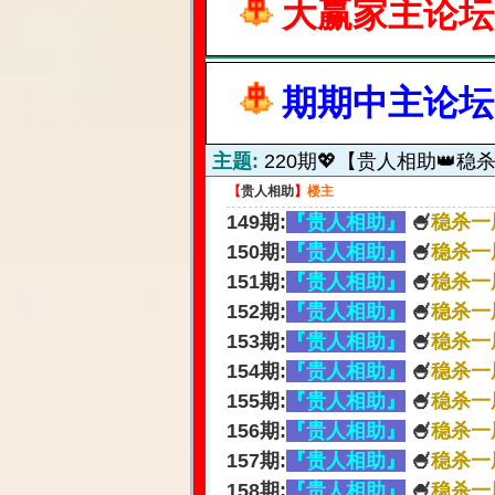
大赢家主论坛
期期中主论坛
主题:
220期💖【贵人相助👑
【
贵人相助
】
楼主
149期:
『贵人相助』
🍧
稳杀一
150期:
『贵人相助』
🍧
稳杀一
151期:
『贵人相助』
🍧
稳杀一
152期:
『贵人相助』
🍧
稳杀一
153期:
『贵人相助』
🍧
稳杀一
154期:
『贵人相助』
🍧
稳杀一
155期:
『贵人相助』
🍧
稳杀一
156期:
『贵人相助』
🍧
稳杀一
157期:
『贵人相助』
🍧
稳杀一
158期:
『贵人相助』
🍧
稳杀一