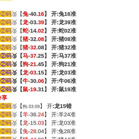
肖②码
🥉【
兔
-40.
16
】 开:兔16准
肖②码
🥉【
龙
-03.
39
】 开:龙39准
肖②码
🥉【
蛇
-14.
02
】 开:蛇02准
肖②码
🥉【
猪
-32.
08
】 开:猪08准
肖②码
🥉
【
猪
-
32
.08】 开:猪32准
肖②码
🥉
【
马
-
37
.25】 开:马37准
肖②码
🥉
【
狗
-
21
.45】 开:狗21准
肖②码
🥉
【
龙
-
03
.15】 开:龙03准
肖②码
🥉
【
牛
-30.
06
】 开:牛06准
肖②码
🥉
【
鼠
-
19
.31】 开:鼠19准
图分享
肖②码
🥉【
】 开
:龙15错
狗-33.09
肖②码
🥉
【
羊
-36.
24
】 开:羊24准
肖②码
🥉
【
龙
-15.
03
】 开:龙03准
肖②码
🥉
【
兔
-
28
.04】 开:兔28准