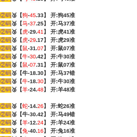
肖②码
🥉【
狗
-
45
.33】 开:狗45准
肖②码
🥉【
马
-
37
.25】 开:马37准
肖②码
🥉【
虎
-29.
41
】 开:虎41准
肖②码
🥉【
虎
-
29
.17】 开:虎29准
肖②码
🥉【
鼠
-31.
07
】 开:鼠07准
肖②码
🥉【
牛
-
30
.42】 开:牛30准
肖②码
🥉【
鼠
-
07
.31】 开:鼠07准
肖②码
🥉【牛-18.30】 开:马37错
肖②码
🥉【
牛
-18.
30
】 开:牛30准
肖②码
🥉【
羊
-24.
48
】 开:羊48准
肖②码
🥉【
蛇
-14.
26
】 开:蛇26准
肖②码
🥉【牛-30.42】 开:马49错
肖②码
🥉【
羊
-12.
24
】 开:羊24准
肖②码
🥉【
兔
-40.
16
】 开:兔16准