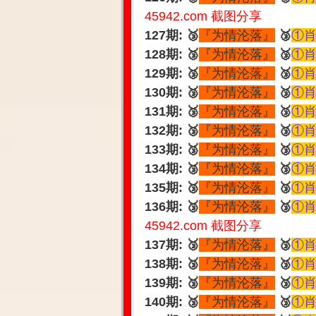
45942.com 截图分享
127期: 🥉
『为情沦落』
🥉
①
128期: 🥉
『为情沦落』
🥉
①
129期: 🥉
『为情沦落』
🥉
①
130期: 🥉
『为情沦落』
🥉
①
131期: 🥉
『为情沦落』
🥉
①
132期: 🥉
『为情沦落』
🥉
①
133期: 🥉
『为情沦落』
🥉
①
134期: 🥉
『为情沦落』
🥉
①
135期: 🥉
『为情沦落』
🥉
①
136期: 🥉
『为情沦落』
🥉
①
45942.com 截图分享
137期: 🥉
『为情沦落』
🥉
①
138期: 🥉
『为情沦落』
🥉
①
139期: 🥉
『为情沦落』
🥉
①
140期: 🥉
『为情沦落』
🥉
①