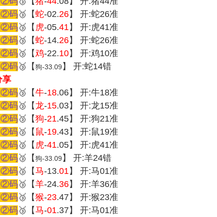
肖②码
🥉
【
猪
-
44
.08】 开:猪44准
肖②码
🥉
【
蛇
-02.
26
】 开:蛇26准
肖②码
🥉
【
虎
-05.
41
】 开:虎41准
肖②码
🥉
【
蛇
-14.
26
】 开:蛇26准
肖②码
🥉
【
鸡
-22.
10
】 开:鸡10准
肖②码
🥉【
】 开:蛇14错
狗-33.09
图分享
肖②码
🥉
【
牛
-
18
.06】 开:牛18准
肖②码
🥉
【
龙
-
15
.03】 开:龙15准
肖②码
🥉
【
狗
-
21
.45】 开:狗21准
肖②码
🥉
【
鼠
-
19
.43】 开:鼠19准
肖②码
🥉
【
虎
-
41
.05】 开:虎41准
肖②码
🥉【
】 开:羊24错
狗-33.09
肖②码
🥉
【
马
-13.
01
】 开:马01准
肖②码
🥉
【
羊
-24.
36
】 开:羊36准
肖②码
🥉
【
猴
-
23
.47】 开:猴23准
肖②码
🥉
【
马
-
01
.37】 开:马01准