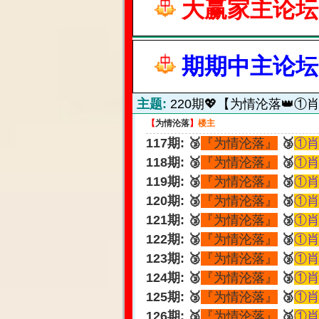
大赢家主论坛
期期中主论坛
主题:
220期💖【为情沦落👑
【
为情沦落
】
楼主
117期: 🥉
『为情沦落』
🥉
①
118期: 🥉
『为情沦落』
🥉
①
119期: 🥉
『为情沦落』
🥉
①
120期: 🥉
『为情沦落』
🥉
①
121期: 🥉
『为情沦落』
🥉
①
122期: 🥉
『为情沦落』
🥉
①
123期: 🥉
『为情沦落』
🥉
①
124期: 🥉
『为情沦落』
🥉
①
125期: 🥉
『为情沦落』
🥉
①
126期: 🥉
『为情沦落』
🥉
①