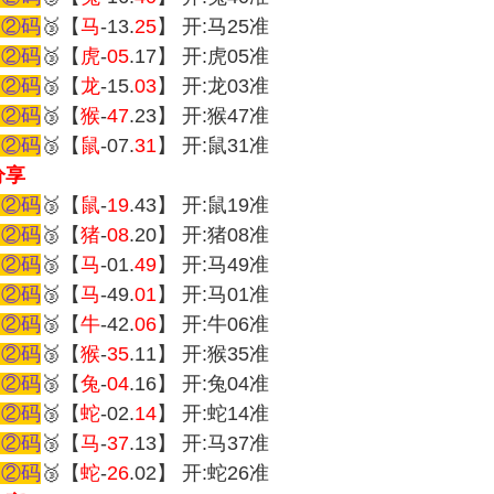
肖②码
🥉
【
马
-13.
25
】 开:马25准
肖②码
🥉
【
虎
-
05
.17】 开:虎05准
肖②码
🥉
【
龙
-15.
03
】 开:龙03准
肖②码
🥉
【
猴
-
47
.23】 开:猴47准
肖②码
🥉
【
鼠
-07.
31
】 开:鼠31准
图分享
肖②码
🥉
【
鼠
-
19
.43】 开:鼠19准
肖②码
🥉
【
猪
-
08
.20】 开:猪08准
肖②码
🥉
【
马
-01.
49
】 开:马49准
肖②码
🥉
【
马
-49.
01
】 开:马01准
肖②码
🥉
【
牛
-42.
06
】 开:牛06准
肖②码
🥉
【
猴
-
35
.11】 开:猴35准
肖②码
🥉
【
兔
-
04
.16】 开:兔04准
肖②码
🥉
【
蛇
-02.
14
】 开:蛇14准
肖②码
🥉
【
马
-
37
.13】 开:马37准
肖②码
🥉
【
蛇
-
26
.02】 开:蛇26准