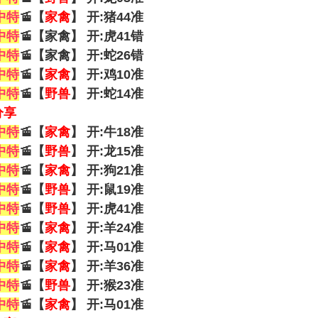
中特
🚡【
家禽
】 开:猪44准
中特
🚡【
家禽
】 开:虎41错
中特
🚡【
家禽
】 开:蛇26错
中特
🚡【
家禽
】 开:鸡10准
中特
🚡【
野兽
】 开:蛇14准
图分享
中特
🚡【
家禽
】 开:牛18准
中特
🚡【
野兽
】 开:龙15准
中特
🚡【
家禽
】 开:狗21准
中特
🚡【
野兽
】 开:鼠19准
中特
🚡【
野兽
】 开:虎41准
中特
🚡【
家禽
】 开:羊24准
中特
🚡【
家禽
】 开:马01准
中特
🚡【
家禽
】 开:羊36准
中特
🚡【
野兽
】 开:猴23准
中特
🚡【
家禽
】 开:马01准