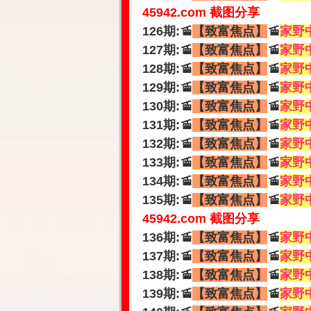
45942.com 截图分享
126期:🚡
【致富焦点】
🚡
家野
127期:🚡
【致富焦点】
🚡
家野
128期:🚡
【致富焦点】
🚡
家野
129期:🚡
【致富焦点】
🚡
家野
130期:🚡
【致富焦点】
🚡
家野
131期:🚡
【致富焦点】
🚡
家野
132期:🚡
【致富焦点】
🚡
家野
133期:🚡
【致富焦点】
🚡
家野
134期:🚡
【致富焦点】
🚡
家野
135期:🚡
【致富焦点】
🚡
家野
45942.com 截图分享
136期:🚡
【致富焦点】
🚡
家野
137期:🚡
【致富焦点】
🚡
家野
138期:🚡
【致富焦点】
🚡
家野
139期:🚡
【致富焦点】
🚡
家野