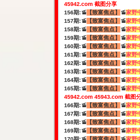
45942.com 截图分享
156期:🚡
【致富焦点】
🚡
家野
157期:🚡
【致富焦点】
🚡
家野
158期:🚡
【致富焦点】
🚡
家野
159期:🚡
【致富焦点】
🚡
家野
160期:🚡
【致富焦点】
🚡
家野
161期:🚡
【致富焦点】
🚡
家野
162期:🚡
【致富焦点】
🚡
家野
163期:🚡
【致富焦点】
🚡
家野
164期:🚡
【致富焦点】
🚡
家野
165期:🚡
【致富焦点】
🚡
家野
45942.com 45943.com 截
166期:🚡
【致富焦点】
🚡
家野
167期:🚡
【致富焦点】
🚡
家野
168期:🚡
【致富焦点】
🚡
家野
169期:🚡
【致富焦点】
🚡
家野
170期:🚡
【致富焦点】
🚡
家野