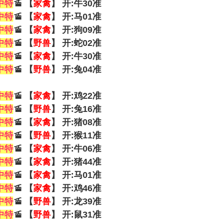
中特
🚡 【
家禽
】 开:牛30准
中特
🚡 【
家禽
】 开:马01准
中特
🚡 【
家禽
】 开:狗09准
中特
🚡 【
野兽
】 开:蛇02准
中特
🚡 【
家禽
】 开:牛30准
中特
🚡 【
野兽
】 开:兔04准
中特
🚡 【
家禽
】 开:鸡22准
中特
🚡 【
野兽
】 开:兔16准
中特
🚡 【
家禽
】 开:猪08准
中特
🚡 【
野兽
】 开:猴11准
中特
🚡 【
家禽
】 开:牛06准
中特
🚡 【
家禽
】 开:猪44准
中特
🚡 【
家禽
】 开:马01准
中特
🚡 【
家禽
】 开:鸡46准
中特
🚡 【
野兽
】 开:龙39准
中特
🚡 【
野兽
】 开:鼠31准