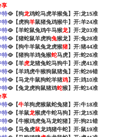
图分享
中特
🥘【狗
龙
鸡蛇马虎羊猴兔】开:龙15准
中特
🥘【虎狗
羊
鼠猪兔鸡猴牛】开:羊24准
中特
🥘【羊蛇鼠兔鸡牛马猴
龙
】开:龙03准
中特
🥘【猪蛇鼠羊虎狗
兔
猴龙】开:兔28准
中特
🥘【狗牛羊鼠兔龙虎猴
猪
】开:猪44准
中特
🥘【猪狗羊鸡兔猴
蛇
马虎】开:蛇26准
中特
🥘【羊
虎
龙猪兔蛇马狗牛】开:虎41准
中特
🥘【羊鸡虎牛猴狗鼠猪兔】开:蛇26错
中特
🥘【马龙牛鼠狗蛇羊猪
鸡
】开:鸡10准
中特
🥘【兔龙虎狗鼠猪鸡
蛇
猴】开:蛇14准
图分享
中特
🥘【
牛
羊狗虎猴鼠蛇兔猪】开:牛18准
中特
🥘【羊鼠
龙
猴虎牛蛇马狗】开:龙15准
中特
🥘【牛猴鸡虎兔马龙蛇猪】开:狗21错
中特
🥘【马兔虎
鼠
龙鸡猪牛蛇】开:鼠19准