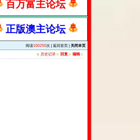
百万富主论坛
正版澳主论坛
阅读
100250
次 |
返回首页
|
关闭本页
u
历史记录
u
回复
u
编辑
u