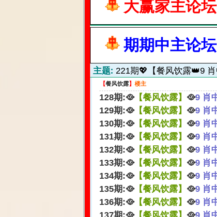
大赢家主论坛
期期中主论坛
主题:
221期💖【餐风饮露👑9
【
餐风饮露
】
楼主
128期:🥘
【餐风饮露】
🥘
9 肖
129期:🥘
【餐风饮露】
🥘
9 肖
130期:🥘
【餐风饮露】
🥘
9 肖
131期:🥘
【餐风饮露】
🥘
9 肖
132期:🥘
【餐风饮露】
🥘
9 肖
133期:🥘
【餐风饮露】
🥘
9 肖
134期:🥘
【餐风饮露】
🥘
9 肖
135期:🥘
【餐风饮露】
🥘
9 肖
136期:🥘
【餐风饮露】
🥘
9 肖
137期:🥘
【餐风饮露】
🥘
9 肖