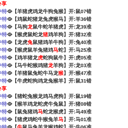
图分享
中特
🥘【羊猪虎鸡龙牛狗兔猴】开:鼠07错
中特
🥘【鸡鼠蛇猪龙兔虎猴马】开:羊36错
中特
🥘【马狗
龙
鼠牛蛇羊猪虎】开:龙39准
中特
🥘【猴虎鼠蛇龙
猪
鸡羊狗】开:猪32准
中特
🥘【龙虎
兔
鼠猪鸡羊牛狗】开:兔40准
中特
🥘【猴虎鼠羊兔猪鸡
马
蛇】开:马25准
中特
🥘【鸡羊猪龙
虎
蛇狗鼠牛】开:虎05准
中特
🥘【马牛蛇猴鸡猪
龙
羊狗】开:龙03准
中特
🥘【羊猪鼠兔蛇牛马龙
猴
】开:猴47准
中特
🥘【牛虎蛇狗鸡龙兔猴羊】开:鼠31错
图分享
中特
🥘【猪蛇兔猴龙鸡马虎狗】开:鼠19错
中特
🥘【猴羊鸡龙蛇虎牛兔鼠】开:猪08错
中特
🥘【鼠兔猪鸡
马
蛇龙猴虎】开:马49准
中特
🥘【猪虎鸡蛇牛猴兔羊
马
】开:马01准
中特
🥘【
牛
鼠马兔羊龙猴鸡蛇】开:牛06准