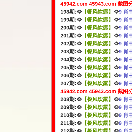
45942.com 45943.com 截
198期:🥘
【餐风饮露】
🥘
9 肖
199期:🥘
【餐风饮露】
🥘
9 肖
200期:🥘
【餐风饮露】
🥘
9 肖
201期:🥘
【餐风饮露】
🥘
9 肖
202期:🥘
【餐风饮露】
🥘
9 肖
203期:🥘
【餐风饮露】
🥘
9 肖
204期:🥘
【餐风饮露】
🥘
9 肖
205期:🥘
【餐风饮露】
🥘
9 肖
206期:🥘
【餐风饮露】
🥘
9 肖
207期:🥘
【餐风饮露】
🥘
9 肖
45942.com 45943.com 截
208期:🥘
【餐风饮露】
🥘
9 肖
209期:🥘
【餐风饮露】
🥘
9 肖
210期:🥘
【餐风饮露】
🥘
9 肖
211期:🥘
【餐风饮露】
🥘
9 肖
212期:🥘
【餐风饮露】
🥘
9 肖