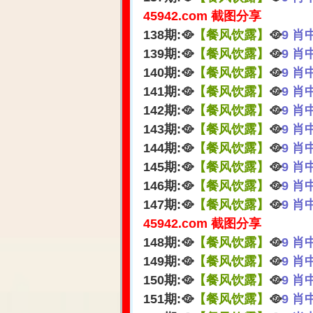
45942.com 截图分享
138期:🥘
【餐风饮露】
🥘
9 肖
139期:🥘
【餐风饮露】
🥘
9 肖
140期:🥘
【餐风饮露】
🥘
9 肖
141期:🥘
【餐风饮露】
🥘
9 肖
142期:🥘
【餐风饮露】
🥘
9 肖
143期:🥘
【餐风饮露】
🥘
9 肖
144期:🥘
【餐风饮露】
🥘
9 肖
145期:🥘
【餐风饮露】
🥘
9 肖
146期:🥘
【餐风饮露】
🥘
9 肖
147期:🥘
【餐风饮露】
🥘
9 肖
45942.com 截图分享
148期:🥘
【餐风饮露】
🥘
9 肖
149期:🥘
【餐风饮露】
🥘
9 肖
150期:🥘
【餐风饮露】
🥘
9 肖
151期:🥘
【餐风饮露】
🥘
9 肖