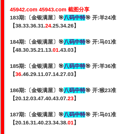
45942.com 45943.com 截图分享
183期:〔金银满屋〕🎯
八码中特
🎯 开:羊24准
【38.33.36.31.
24
.25.34.26】
184期:〔金银满屋〕🎯
八码中特
🎯 开:马01准
【48.30.35.21.13.
01
.43.03】
185期:〔金银满屋〕🎯
八码中特
🎯 开:羊36准
【
36
.46.29.11.07.14.27.03】
186期:〔金银满屋〕🎯
八码中特
🎯 开:猴23准
【20.12.03.47.40.43.07.
23
】
187期:〔金银满屋〕🎯
八码中特
🎯 开:马01准
【20.16.31.40.23.34.38.
01
】