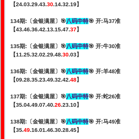
【24.03.29.43.
30
.14.32.19】
134期:〔金银满屋〕🎯
八码中特
🎯 开:马37准
【43.46.36.42.13.15.47.
37
】
135期:〔金银满屋〕🎯
八码中特
🎯 开:牛30准
【11.25.32.02.29.48.
30
.03】
136期:〔金银满屋〕🎯
八码中特
🎯 开:羊48准
【09.28.35.23.49.32.42.
48
】
137期:〔金银满屋〕🎯
八码中特
🎯 开:蛇26准
【35.04.49.07.40.
26
.23.10】
138期:〔金银满屋〕🎯
八码中特
🎯 开:马49准
【35.
49
.16.01.46.30.28.45】