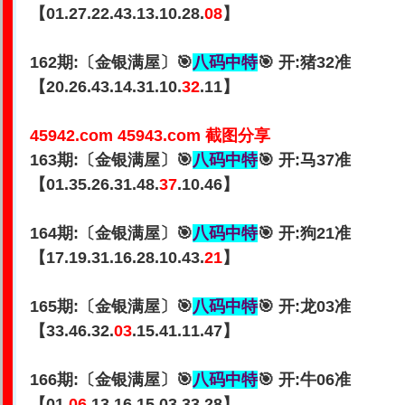
【01.27.22.43.13.10.28.
08
】
162期:〔金银满屋〕🎯
八码中特
🎯 开:猪32准
【20.26.43.14.31.10.
32
.11】
45942.com 45943.com 截图分享
163期:〔金银满屋〕🎯
八码中特
🎯 开:马37准
【01.35.26.31.48.
37
.10.46】
164期:〔金银满屋〕🎯
八码中特
🎯 开:狗21准
【17.19.31.16.28.10.43.
21
】
165期:〔金银满屋〕🎯
八码中特
🎯 开:龙03准
【33.46.32.
03
.15.41.11.47】
166期:〔金银满屋〕🎯
八码中特
🎯 开:牛06准
【01.
06
.13.16.15.03.33.28】