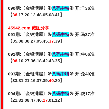
090期:〔金银满屋〕🎯
八码中特
🎯 开:羊36准
【
36
.17.20.12.48.05.08.41】
45942.com 截图分享
091期:〔金银满屋〕🎯
八码中特
🎯 开:马37准
【35.08.38.27.05.45.
37
.39】
092期:〔金银满屋〕🎯
八码中特
🎯 开:牛06准
【
06
.10.27.36.18.42.43.35】
093期:〔金银满屋〕🎯
八码中特
🎯 开:兔40准
【33.31.21.16.37.39.
40
.20】
094期:〔金银满屋〕🎯
八码中特
🎯 开:虎17准
【21.31.08.47.46.
17
.01.12】