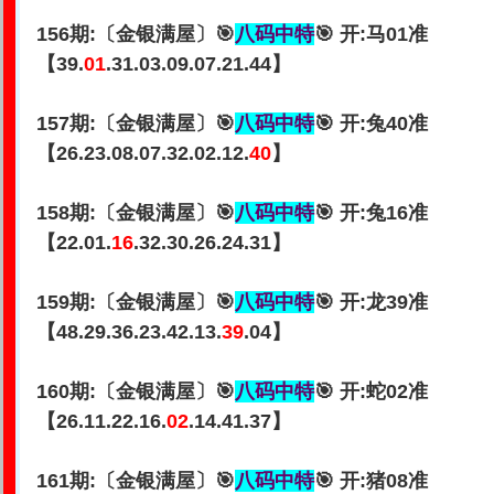
156期:〔金银满屋〕🎯
八码中特
🎯 开:马01准
【39.
01
.31.03.09.07.21.44】
157期:〔金银满屋〕🎯
八码中特
🎯 开:兔40准
【26.23.08.07.32.02.12.
40
】
158期:〔金银满屋〕🎯
八码中特
🎯 开:兔16准
【22.01.
16
.32.30.26.24.31】
159期:〔金银满屋〕🎯
八码中特
🎯 开:龙39准
【48.29.36.23.42.13.
39
.04】
160期:〔金银满屋〕🎯
八码中特
🎯 开:蛇02准
【26.11.22.16.
02
.14.41.37】
161期:〔金银满屋〕🎯
八码中特
🎯 开:猪08准