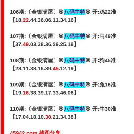
106期:〔金银满屋〕🎯
八码中特
🎯 开:鸡22准
【18.
22
.44.36.06.11.34.16】
107期:〔金银满屋〕🎯
八码中特
🎯 开:马49准
【37.
49
.03.38.36.29.25.18】
108期:〔金银满屋〕🎯
八码中特
🎯 开:狗45准
【28.11.38.16.39.
45
.12.19】
109期:〔金银满屋〕🎯
八码中特
🎯 开:兔16准
【19.
16
.38.39.17.33.46.06】
110期:〔金银满屋〕🎯
八码中特
🎯 开:牛30准
【17.04.18.10.
30
.21.34.38】
45942.com 截图分享