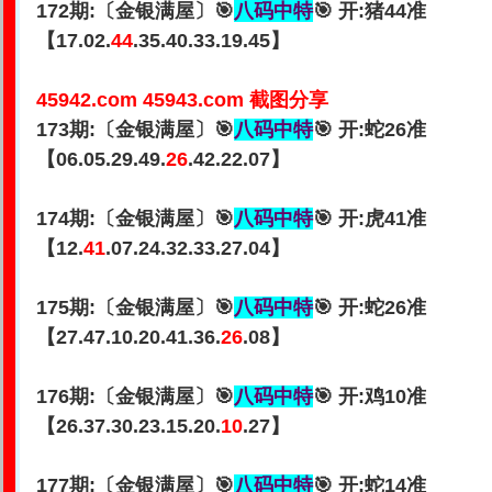
172期:〔金银满屋〕🎯
八码中特
🎯 开:猪44准
【17.02.
44
.35.40.33.19.45】
45942.com 45943.com 截图分享
173期:〔金银满屋〕🎯
八码中特
🎯 开:蛇26准
【06.05.29.49.
26
.42.22.07】
174期:〔金银满屋〕🎯
八码中特
🎯 开:虎41准
【12.
41
.07.24.32.33.27.04】
175期:〔金银满屋〕🎯
八码中特
🎯 开:蛇26准
【27.47.10.20.41.36.
26
.08】
176期:〔金银满屋〕🎯
八码中特
🎯 开:鸡10准
【26.37.30.23.15.20.
10
.27】
177期:〔金银满屋〕🎯
八码中特
🎯 开:蛇14准