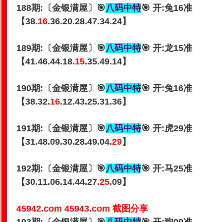
188期:〔金银满屋〕🎯
八码中特
🎯 开:兔16准
【38.
16
.36.20.28.47.34.24】
189期:〔金银满屋〕🎯
八码中特
🎯 开:龙15准
【41.46.44.18.
15
.35.49.14】
190期:〔金银满屋〕🎯
八码中特
🎯 开:兔16准
【38.32.
16
.12.43.25.31.36】
191期:〔金银满屋〕🎯
八码中特
🎯 开:虎29准
【31.48.09.30.28.49.04.
29
】
192期:〔金银满屋〕🎯
八码中特
🎯 开:马25准
【30.11.06.14.44.27.
25
.09】
45942.com 45943.com 截图分享