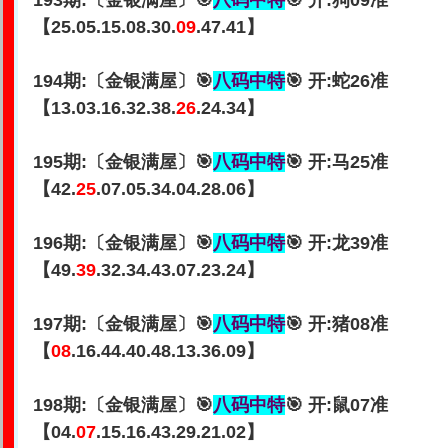
193期:〔金银满屋〕🎯
八码中特
🎯 开:狗09准
【25.05.15.08.30.
09
.47.41】
194期:〔金银满屋〕🎯
八码中特
🎯 开:蛇26准
【13.03.16.32.38.
26
.24.34】
195期:〔金银满屋〕🎯
八码中特
🎯 开:马25准
【42.
25
.07.05.34.04.28.06】
196期:〔金银满屋〕🎯
八码中特
🎯 开:龙39准
【49.
39
.32.34.43.07.23.24】
197期:〔金银满屋〕🎯
八码中特
🎯 开:猪08准
【
08
.16.44.40.48.13.36.09】
198期:〔金银满屋〕🎯
八码中特
🎯 开:鼠07准
【04.
07
.15.16.43.29.21.02】