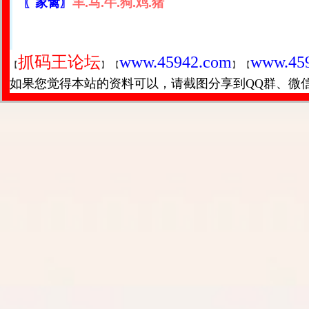
〖家禽〗
羊.马.牛.狗.鸡.猪
抓码王论坛
www.45942.com
www.45
【
】 【
】 【
如果您觉得本站的资料可以，请截图分享到QQ群、微